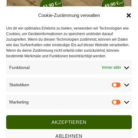
Cookie-Zustimmung verwalten
Um dir ein optimales Erlebnis zu bieten, verwenden wir Technologien wie
Cookies, um Geräteinformationen zu speichern und/oder darauf
zuzugreifen. Wenn du diesen Technologien zustimmst, können wir Daten
wie das Surfverhalten oder eindeutige IDs auf dieser Website verarbeiten.
Wenn du deine Zustimmung nicht erteilst oder zurückziehst, können
bestimmte Merkmale und Funktionen beeinträchtigt werden.
Funktional
Immer aktiv
Impressum
Rechtliche Hinweise
Statistiken
Datenschutz
Tel.: 07251 - 47 05
Marketing
Fax: 07251 - 4 08 68
Mail: info@meder-parkett.de
AKZEPTIEREN
Meder Parkett GmbH
ABLEHNEN